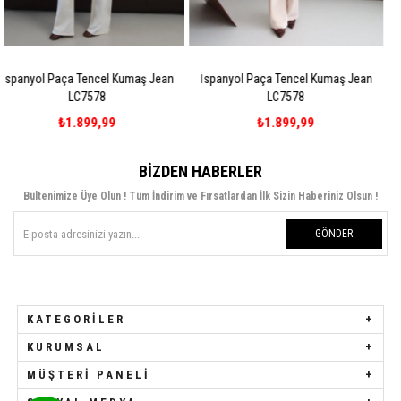
ş Jean
İspanyol Paça Tencel Kumaş Jean
Paçası Püsküllü Yüksek Bel F
LC7578
Jean LC7403-P
₺1.899,99
₺1.699,99
BIZDEN HABERLER
Bültenimize Üye Olun ! Tüm İndirim ve Fırsatlardan İlk Sizin Haberiniz Olsun !
GÖNDER
KATEGORILER
KURUMSAL
MÜŞTERI PANELI