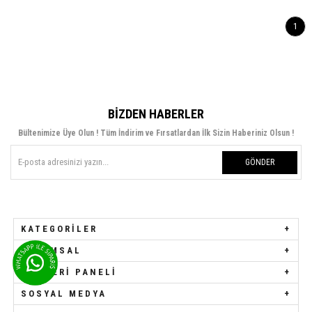
1
BIZDEN HABERLER
Bültenimize Üye Olun ! Tüm İndirim ve Fırsatlardan İlk Sizin Haberiniz Olsun !
GÖNDER
KATEGORILER
KURUMSAL
MÜŞTERI PANELI
SOSYAL MEDYA