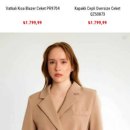
Vatkalı Kısa Blazer Ceket PR9704
Kapaklı Cepli Oversize Ceket
QZ50873
₺1.799,99
₺1.799,99