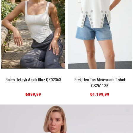
Balen Detaylı Askılı Bluz QZ02363
Etek Ucu Taş Aksesuarlı T-shirt
QS261138
₺899,99
₺1.199,99