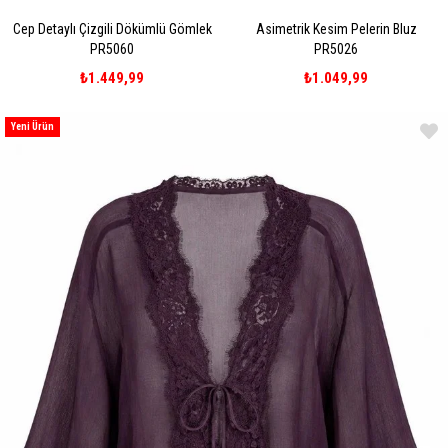
Cep Detaylı Çizgili Dökümlü Gömlek
Asimetrik Kesim Pelerin Bluz
PR5060
PR5026
₺1.449,99
₺1.049,99
Yeni Ürün