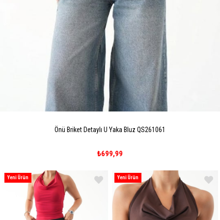
Önü Briket Detaylı U Yaka Bluz QS261061
₺699,99
Yeni Ürün
Yeni Ürün