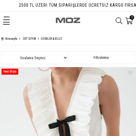
RI TÜM SIPARIŞLERDE ÜCRETSIZ KARGO FIRSATI
0
MENU
Anasayfa
ÜST GİYİM
GÖMLEK & BLUZ
Sıralama
Filtreleme
Yeni Ürün