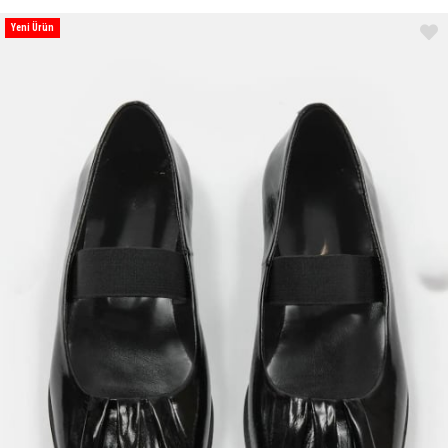
Yeni Ürün