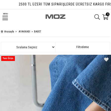
0 TL ÜZERI TÜM SIPARIŞLERDE ÜCRETSIZ KARGO FIRSATI
0
MENU
Anasayfa
AYAKKABI
BABET
Sıralama
Filtreleme
Yeni Ürün