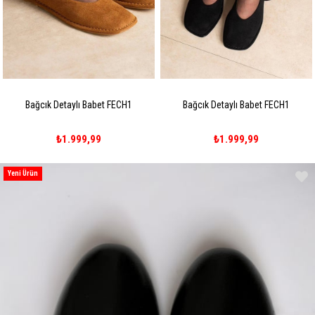
Bağcık Detaylı Babet FECH1
Bağcık Detaylı Babet FECH1
₺1.999,99
₺1.999,99
Yeni Ürün