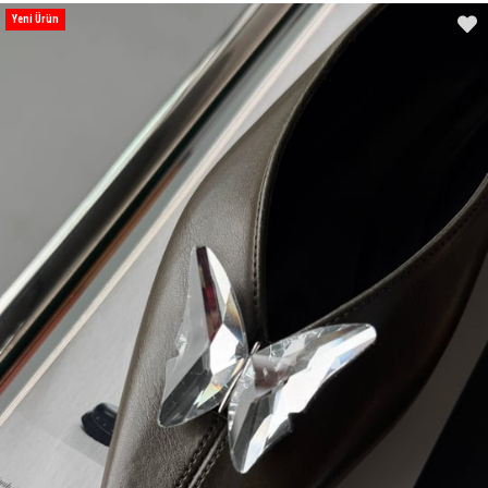
Yeni Ürün