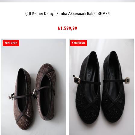
Çift Kemer Detaylı Zımba Aksesuarlı Babet SGM34
₺1.599,99
Yeni Ürün
Yeni Ürün