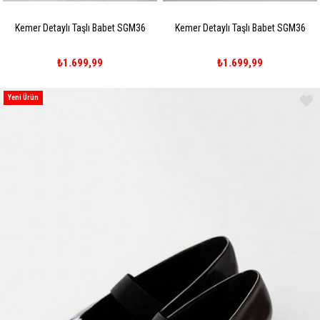
Kemer Detaylı Taşlı Babet SGM36
Kemer Detaylı Taşlı Babet SGM36
₺1.699,99
₺1.699,99
Yeni Ürün