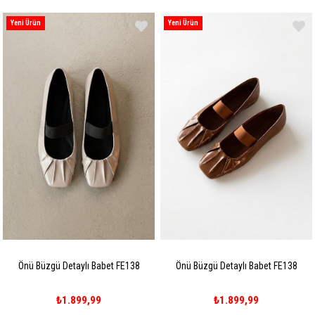
Yeni Ürün
Yeni Ürün
Önü Büzgü Detaylı Babet FE138
Önü Büzgü Detaylı Babet FE138
₺1.899,99
₺1.899,99