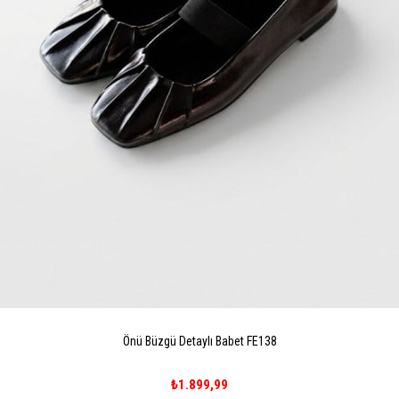
Önü Büzgü Detaylı Babet FE138
₺1.899,99