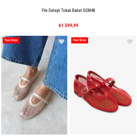
File Detaylı Tokalı Babet SGM48
₺1.599,99
Yeni Ürün
Yeni Ürün