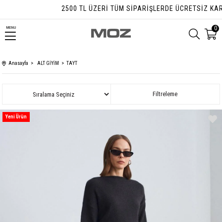
2500 TL ÜZERI TÜM SIPARIŞLERDE ÜCRETSIZ KARGO FI
0
MENU
Anasayfa
ALT GİYİM
TAYT
Sıralama
Filtreleme
Yeni Ürün