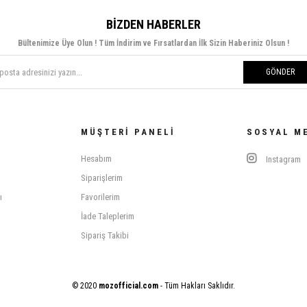
BIZDEN HABERLER
Bültenimize Üye Olun ! Tüm İndirim ve Fırsatlardan İlk Sizin Haberiniz Olsun !
GÖNDER
MÜŞTERI PANELI
SOSYAL M
Hesabım
Instagram
Siparişlerim
ı
Favorilerim
İade Taleplerim
Sipariş Takibi
© 2020
mozofficial.com
- Tüm Hakları Saklıdır.