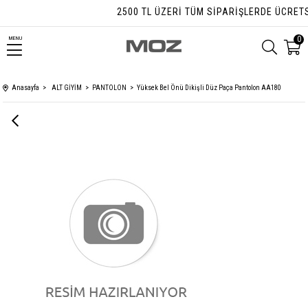
2500 TL ÜZERI TÜM SIPARIŞLERDE ÜCRETSI
0
MENU
Anasayfa
ALT GİYİM
PANTOLON
Yüksek Bel Önü Dikişli Düz Paça Pantolon AA180