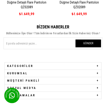
ylı Flare Pantolon
Düğme Detaylı Flare Pantolon
Beli Lastikli
QZ02089
QZ02089
Pant
1.649,99
₺1.649,99
₺
BIZDEN HABERLER
Bültenimize Üye Olun ! Tüm İndirim ve Fırsatlardan İlk Sizin Haberiniz Olsun !
GÖNDER
KATEGORILER
KURUMSAL
MÜŞTERI PANELI
SOSYAL MEDYA
UYGULAMALAR