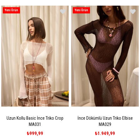
Yeni Ürün
Yeni Ürün
Uzun Kollu Basic İnce Triko Crop
İnce Dökümlü Uzun Triko Elbise
MA031
MA029
₺999,99
₺1.949,99