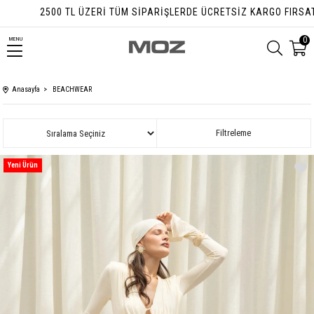
TÜM SIPARIŞLERDE ÜCRETSIZ KARGO FIRSATI
0
MENU
Anasayfa
BEACHWEAR
Sıralama
Filtreleme
Yeni Ürün