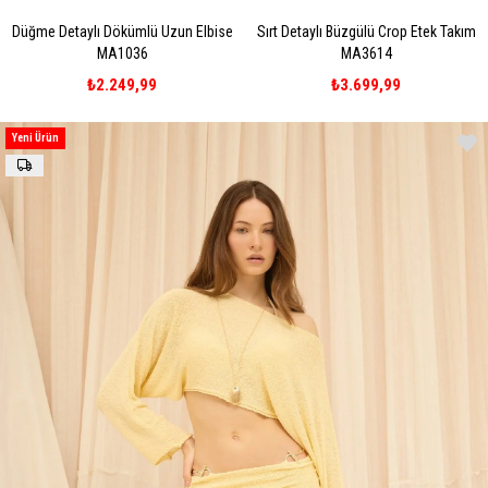
Düğme Detaylı Dökümlü Uzun Elbise
Sırt Detaylı Büzgülü Crop Etek Takım
MA1036
MA3614
₺2.249,99
₺3.699,99
Yeni Ürün