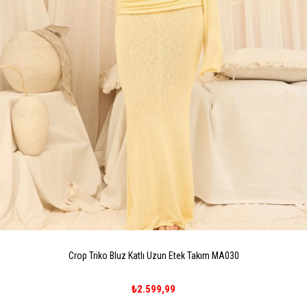
Crop Triko Bluz Katlı Uzun Etek Takım MA030
₺2.599,99