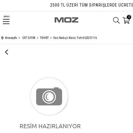
2500 TL ÜZERI TÜM SIPARIŞLERDE ÜCRETSIZ
0
MENU
Anasayfa
ÜST GİYİM
T-SHIRT
Yazı Nakışlı Basic T-shirt QS251116