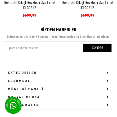
siklet Yaka T-shirt
Dekoratif Dikişli Bisiklet Yaka T-shirt
Popcorn Baskılı O
312
DL30312
QS241
,99
₺699,99
₺449
BIZDEN HABERLER
Bültenimize Üye Olun ! Tüm İndirim ve Fırsatlardan İlk Sizin Haberiniz Olsun !
GÖNDER
KATEGORILER
KURUMSAL
MÜŞTERI PANELI
SOSYAL MEDYA
UYGULAMALAR