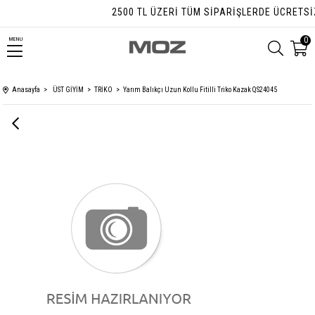
2500 TL ÜZERI TÜM SIPARIŞLERDE ÜCRETSIZ 
0
MENU
Anasayfa
ÜST GİYİM
TRİKO
Yarım Balıkçı Uzun Kollu Fitilli Triko Kazak QS24045