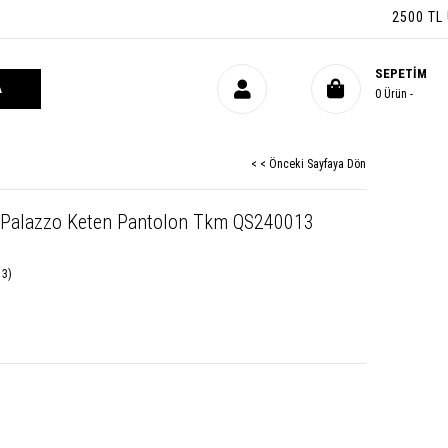
2500 TL ÜZE
SEPETIM
0
Ürün
< < Önceki Sayfaya Dön
k Palazzo Keten Pantolon Tkm QS240013
13)