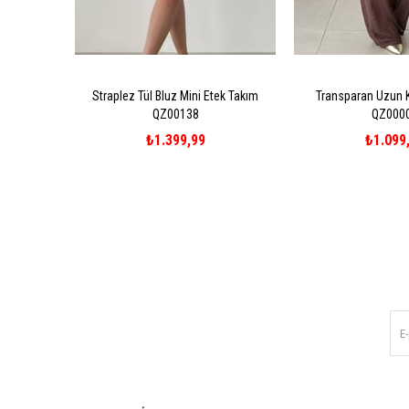
Straplez Tül Bluz Mini Etek Takım
Transparan Uzun 
QZ00138
QZ000
₺1.399,99
₺1.099