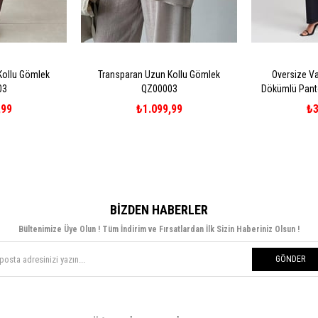
Kollu Gömlek
Transparan Uzun Kollu Gömlek
Oversize Va
03
QZ00003
Dökümlü Pant
,99
₺1.099,99
₺3
BIZDEN HABERLER
Bültenimize Üye Olun ! Tüm İndirim ve Fırsatlardan İlk Sizin Haberiniz Olsun !
GÖNDER