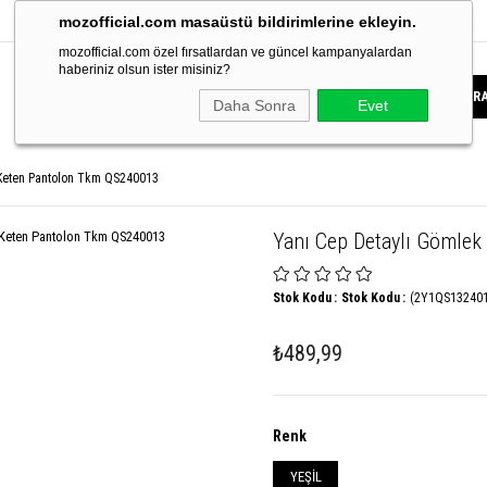
mozofficial.com masaüstü bildirimlerine ekleyin.
mozofficial.com özel fırsatlardan ve güncel kampanyalardan
haberiniz olsun ister misiniz?
Daha Sonra
Evet
 Keten Pantolon Tkm QS240013
Yanı Cep Detaylı Gömle
Stok Kodu
Stok Kodu
(2Y1QS13240
₺489,99
Renk
YEŞİL