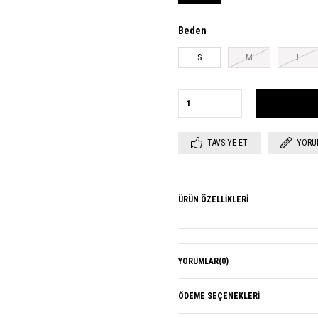
Beden
S
M
L
TAVSIYE ET
YORU
ÜRÜN ÖZELLIKLERI
YORUMLAR
(0)
ÖDEME SEÇENEKLERI