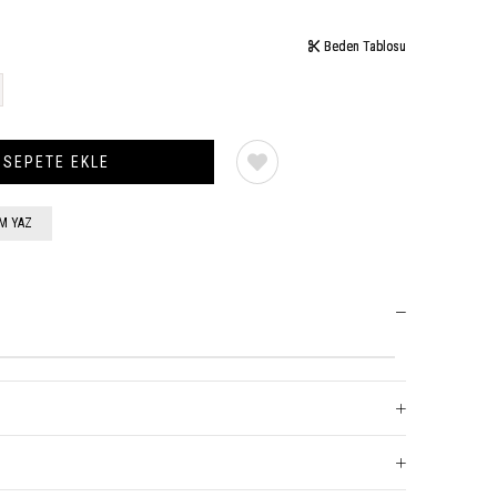
Beden Tablosu
Beden Tablosu
M YAZ