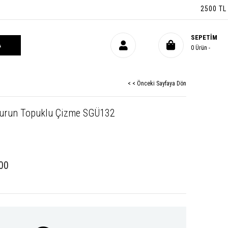
2500 TL ÜZER
SEPETIM
0
Ürün
< < Önceki Sayfaya Dön
 Burun Topuklu Çizme SGÜ132
00