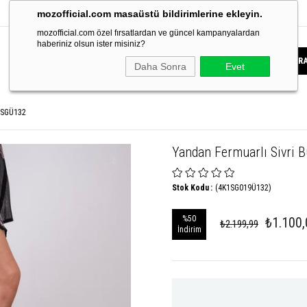
mozofficial.com masaüstü bildirimlerine ekleyin.
mozofficial.com özel fırsatlardan ve güncel kampanyalardan
haberiniz olsun ister misiniz?
Daha Sonra
Evet
e SGÜ132
Yandan Fermuarlı Sivri
Stok Kodu
(4K1SG019Ü132)
%
50
₺1.100,
₺2.199,99
İndirim