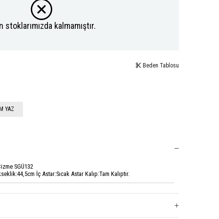
n stoklarımızda kalmamıştır.
Beden Tablosu
M YAZ
 Çizme SGÜ132
eklik:44,5cm İç Astar:Sıcak Astar Kalıp:Tam Kalıptır.