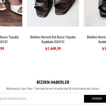
t Burun Topuklu
Bilekten Kemerli Küt Burun Topuklu
Bilekten Kemer
SGH101
Ayakkabı SGH101
Ayakk
,99
₺1.649,99
₺1
BIZDEN HABERLER
Bültenimize Üye Olun ! Tüm İndirim ve Fırsatlardan İlk Sizin Haberiniz Olsun !
GÖNDER