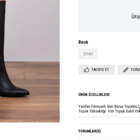
Ürü
Renk
SİYAH
TAVSIYE ET
YORU
ÜRÜN ÖZELLIKLERI
Yandan Fermuarlı Sivri Burun Topuklu
Topuk Yüksekliği: 7cm Topuk Dahil Yüks
YORUMLAR
(0)