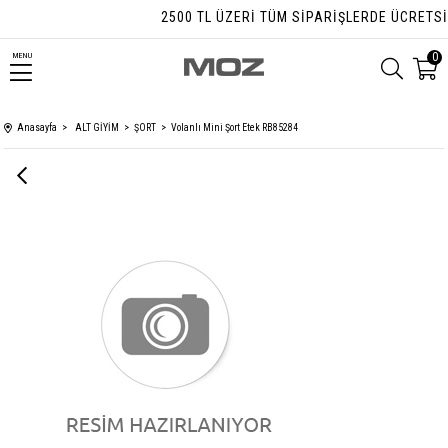
2500 TL ÜZERI TÜM SIPARIŞLERDE ÜCRETSIZ
0
MENU
Anasayfa
ALT GİYİM
ŞORT
Volanlı Mini Şort Etek RB85284