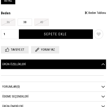
BEYAZ
Beden
Beden Tablosu
Beden Tablosu
36
38
40
TAVSIYE ET
YORUM YAZ
ÜRÜN ÖZELLIKLERI
YORUMLAR
(0)
ÖDEME SEÇENEKLERI
ÜRÜN ÖNERILERI