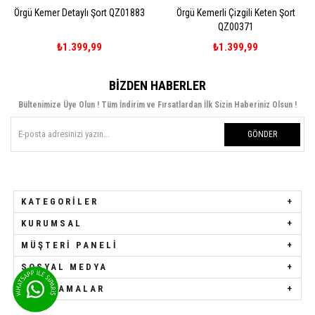
Örgü Kemer Detaylı Şort QZ01883
Örgü Kemerli Çizgili Keten Şort
QZ00371
₺1.399,99
₺1.399,99
BIZDEN HABERLER
Bültenimize Üye Olun ! Tüm İndirim ve Fırsatlardan İlk Sizin Haberiniz Olsun !
GÖNDER
KATEGORILER
KURUMSAL
MÜŞTERI PANELI
SOSYAL MEDYA
UYGULAMALAR