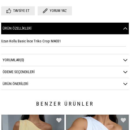
TAVSIYE ET
YORUM YAZ
ÜRÜN ÖZELLIKLERI
Uzun Kollu Basic İnce Triko Crop MA031
YORUMLAR
(0)
ÖDEME SEÇENEKLERI
ÜRÜN ÖNERILERI
BENZER ÜRÜNLER