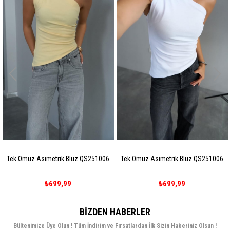
ek Omuz Asimetrik Bluz QS251006
Tek Omuz Asimetrik Bluz QS251006
Te
₺699,99
₺699,99
BIZDEN HABERLER
Bültenimize Üye Olun ! Tüm İndirim ve Fırsatlardan İlk Sizin Haberiniz Olsun !