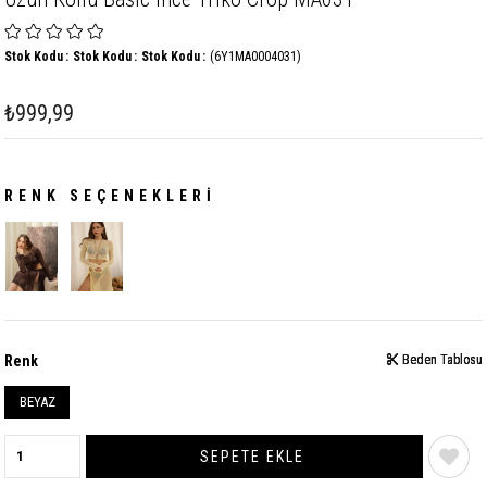
Stok Kodu
Stok Kodu
Stok Kodu
(6Y1MA0004031)
₺999,99
RENK SEÇENEKLERI
Renk
Beden Tablosu
Beden Tablosu
Beden Tablosu
BEYAZ