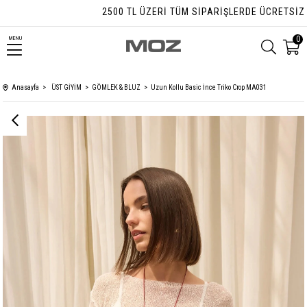
2500 TL ÜZERI TÜM SIPARIŞLERDE ÜCRETSIZ KAR
0
MENU
Anasayfa
ÜST GİYİM
GÖMLEK & BLUZ
Uzun Kollu Basic İnce Triko Crop MA031