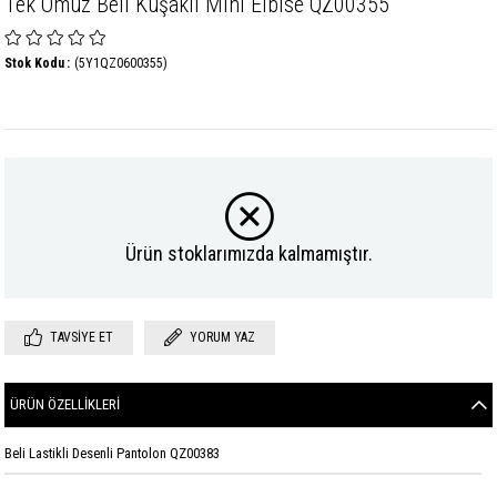
Tek Omuz Beli Kuşaklı Mini Elbise QZ00355
Stok Kodu
(5Y1QZ0600355)
Ürün stoklarımızda kalmamıştır.
TAVSIYE ET
YORUM YAZ
ÜRÜN ÖZELLIKLERI
Beli Lastikli Desenli Pantolon QZ00383