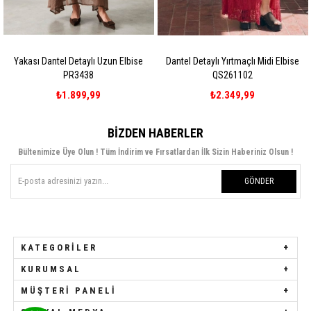
n Elbise
Dantel Detaylı Yırtmaçlı Midi Elbise
Dantel Detaylı Yırtmaçlı Mid
QS261102
QS261102
₺2.349,99
₺2.349,99
BIZDEN HABERLER
Bültenimize Üye Olun ! Tüm İndirim ve Fırsatlardan İlk Sizin Haberiniz Olsun !
GÖNDER
KATEGORILER
KURUMSAL
MÜŞTERI PANELI