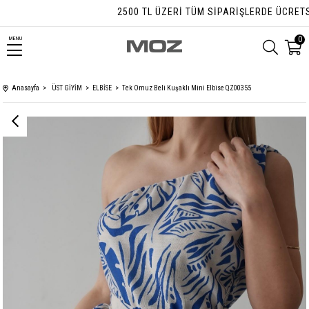
2500 TL ÜZERI TÜM SIPARIŞLERDE ÜCRETSIZ 
0
MENU
Anasayfa
ÜST GİYİM
ELBİSE
Tek Omuz Beli Kuşaklı Mini Elbise QZ00355