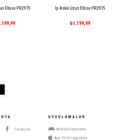
zun Elbise PR2975
İp Askılı Uzun Elbise PR2975
.199,99
₺1.199,99
EDYA
UYGULAMALAR
Android Uygulama
Facebook
App Store Uygulama