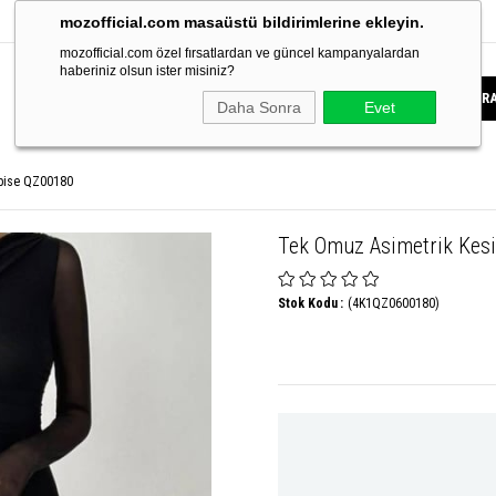
mozofficial.com masaüstü bildirimlerine ekleyin.
mozofficial.com özel fırsatlardan ve güncel kampanyalardan
haberiniz olsun ister misiniz?
Daha Sonra
Evet
lbise QZ00180
Tek Omuz Asimetrik Kes
Stok Kodu
(4K1QZ0600180)