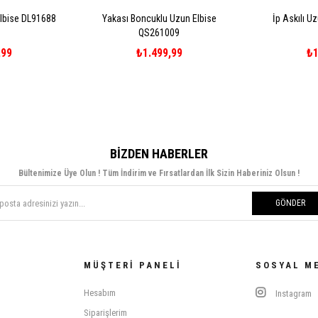
Elbise DL91688
Yakası Boncuklu Uzun Elbise
İp Askılı U
QS261009
,99
₺1.499,99
₺1
BIZDEN HABERLER
Bültenimize Üye Olun ! Tüm İndirim ve Fırsatlardan İlk Sizin Haberiniz Olsun !
GÖNDER
MÜŞTERI PANELI
SOSYAL M
Hesabım
Instagram
Siparişlerim