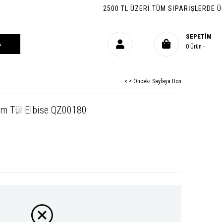
2500 TL ÜZERI TÜM SIPARIŞLERDE ÜCRET
SEPETIM
0
Ürün
< < Önceki Sayfaya Dön
im Tül Elbise QZ00180