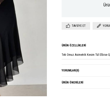
Ürü
TAVSIYE ET
YORU
ÜRÜN ÖZELLIKLERI
Tek Omuz Asimetrik Kesim Tül Elbise 
YORUMLAR
(0)
ÜRÜN ÖNERILERI