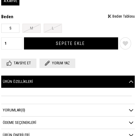
A.KAHVE
Beden
Beden Tablosu
Beden Tablosu
S
M
L
TAVSIYE ET
YORUM YAZ
ÜRÜN ÖZELLIKLERI
YORUMLAR
(0)
ÖDEME SEÇENEKLERI
ÜRÜN ÖNERILERI