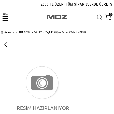
2500 TL ÜZERI TÜM SIPARIŞLERDE ÜCRETSIZ 
0
MENU
Anasayfa
ÜST GİYİM
T-SHIRT
Taşlı Kilit İğne Desenli T-shirt MT2549