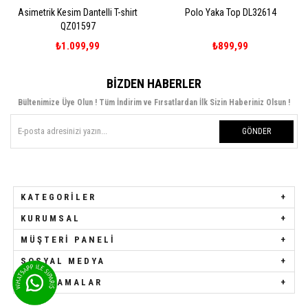
Asimetrik Kesim Dantelli T-shirt
Polo Yaka Top DL32614
QZ01597
₺1.099,99
₺899,99
BIZDEN HABERLER
Bültenimize Üye Olun ! Tüm İndirim ve Fırsatlardan İlk Sizin Haberiniz Olsun !
GÖNDER
KATEGORILER
KURUMSAL
MÜŞTERI PANELI
SOSYAL MEDYA
UYGULAMALAR