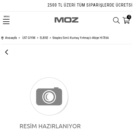
2500 TL ÜZERI TÜM SIPARIŞLERDE ÜCRETSIZ 
0
MENU
Anasayfa
ÜST GİYİM
ELBİSE
Straplez Simli Kumaş Yırtmaçlı Abiye Hİ7066