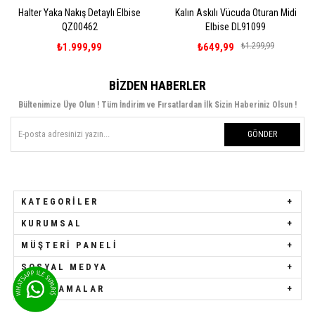
Halter Yaka Nakış Detaylı Elbise
Kalın Askılı Vücuda Oturan Midi
QZ00462
Elbise DL91099
₺1.999,99
₺649,99
₺1.299,99
BIZDEN HABERLER
Bültenimize Üye Olun ! Tüm İndirim ve Fırsatlardan İlk Sizin Haberiniz Olsun !
GÖNDER
KATEGORILER
KURUMSAL
MÜŞTERI PANELI
SOSYAL MEDYA
UYGULAMALAR