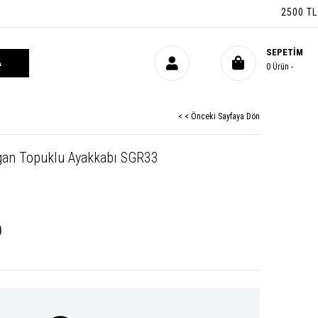
2500 TL ÜZER
SEPETIM
0
Ürün
< < Önceki Sayfaya Dön
ugan Topuklu Ayakkabı SGR33
0