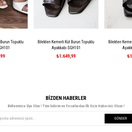
t Burun Topuklu
Bilekten Kemerli Küt Burun Topuklu
Bilekten Kemer
SGH101
Ayakkabı SGH101
Ayakk
,99
₺1.649,99
₺1
BIZDEN HABERLER
Bültenimize Üye Olun ! Tüm İndirim ve Fırsatlardan İlk Sizin Haberiniz Olsun !
GÖNDER