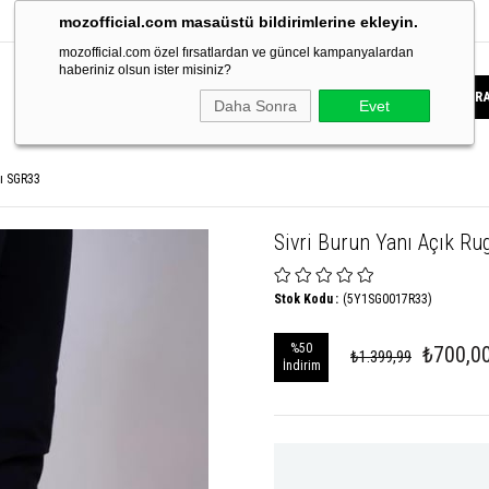
mozofficial.com masaüstü bildirimlerine ekleyin.
mozofficial.com özel fırsatlardan ve güncel kampanyalardan
haberiniz olsun ister misiniz?
Daha Sonra
Evet
bı SGR33
Sivri Burun Yanı Açık R
Stok Kodu
(5Y1SG0017R33)
%
50
₺700,0
₺1.399,99
İndirim