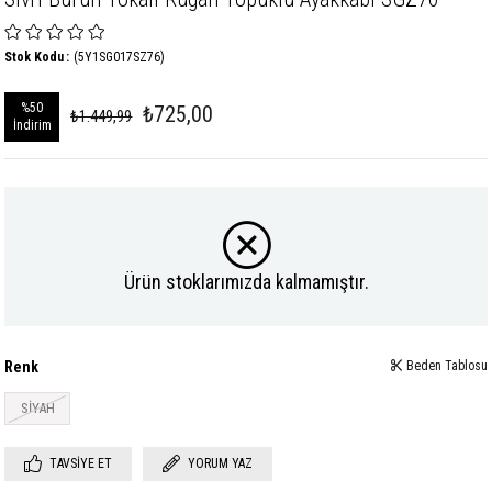
Stok Kodu
(5Y1SG017SZ76)
%
50
₺725,00
₺1.449,99
İndirim
Ürün stoklarımızda kalmamıştır.
Renk
Beden Tablosu
SİYAH
TAVSIYE ET
YORUM YAZ