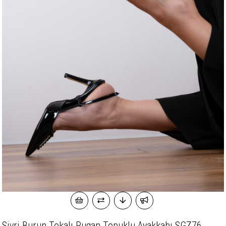
Sivri Burun Tokalı Rugan Topuklu Ayakkabı SGZ76