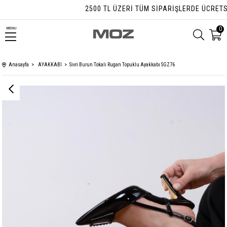
2500 TL ÜZERI TÜM SIPARIŞLERDE ÜCRETSIZ 
0
MENU
Anasayfa
AYAKKABI
Sivri Burun Tokalı Rugan Topuklu Ayakkabı SGZ76