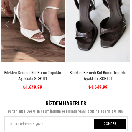
 Topuklu
Bilekten Kemerli Küt Burun Topuklu
Bilekten Kemerli Küt Burun 
Ayakkabı SGH101
Ayakkabı SGH101
₺1.649,99
₺1.649,99
BIZDEN HABERLER
Bültenimize Üye Olun ! Tüm İndirim ve Fırsatlardan İlk Sizin Haberiniz Olsun !
GÖNDER