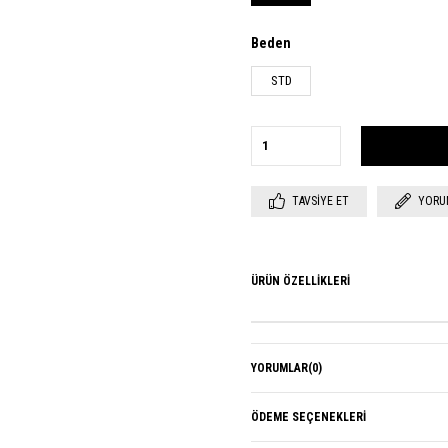
Beden
STD
TAVSIYE ET
YORU
ÜRÜN ÖZELLIKLERI
YORUMLAR
(0)
ÖDEME SEÇENEKLERI