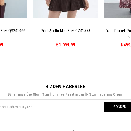
i Etek QS241066
Pileli Şortlu Mini Etek QZ41573
Yanı Drapeli Pu
Q
99
₺1.099,99
₺499
BIZDEN HABERLER
Bültenimize Üye Olun ! Tüm İndirim ve Fırsatlardan İlk Sizin Haberiniz Olsun !
GÖNDER