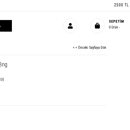
2500 TL ÜZ
SEPETIM
0
Ürün
< < Önceki Sayfaya Dön
 Bng
EO)