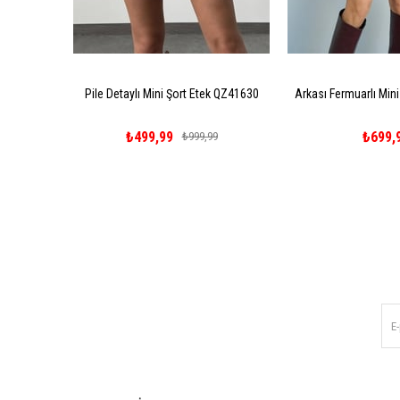
Pile Detaylı Mini Şort Etek QZ41630
Arkası Fermuarlı Min
₺499,99
₺699,
₺999,99