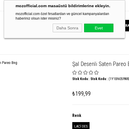
mozofficial.com masaüstü bildirimlerine ekleyin.
mozofficial.com özel fırsatlardan ve güncel kampanyalardan
haberiniz olsun ister misiniz?
Daha Sonra
Evet
Şal Desenli Saten Pareo
Stok Kodu
Stok Kodu
(1Y1BN05PAR
₺199,99
Renk
LACİ DES