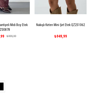
antiyeli Midi Boy Etek
Nakışlı Keten Mini Şırt Etek QZ251062
Z00878
,99
₺949,99
₺999,99