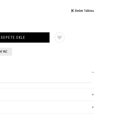
Beden Tablosu
Beden Tablosu
M YAZ