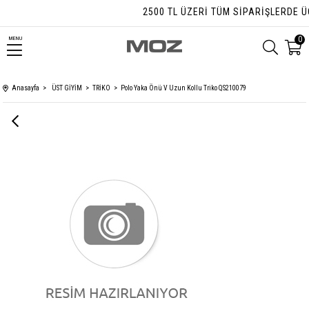
2500 TL ÜZERI TÜM SIPARIŞLERDE ÜC
0
MENU
Anasayfa
ÜST GİYİM
TRİKO
Polo Yaka Önü V Uzun Kollu Triko QS210079