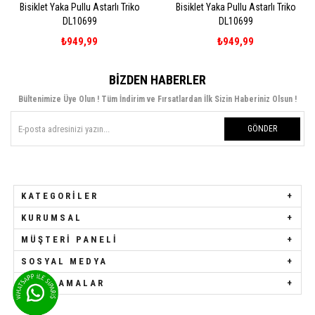
Bisiklet Yaka Pullu Astarlı Triko
Bisiklet Yaka Pullu Astarlı Triko
DL10699
DL10699
₺949,99
₺949,99
BIZDEN HABERLER
Bültenimize Üye Olun ! Tüm İndirim ve Fırsatlardan İlk Sizin Haberiniz Olsun !
GÖNDER
KATEGORILER
KURUMSAL
MÜŞTERI PANELI
SOSYAL MEDYA
UYGULAMALAR