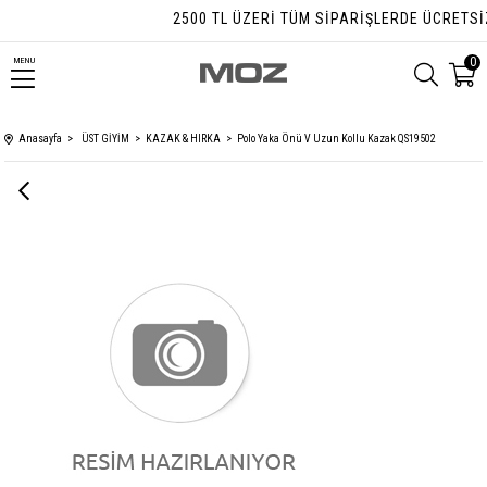
2500 TL ÜZERI TÜM SIPARIŞLERDE ÜCRETSIZ 
0
MENU
Anasayfa
ÜST GİYİM
KAZAK & HIRKA
Polo Yaka Önü V Uzun Kollu Kazak QS19502