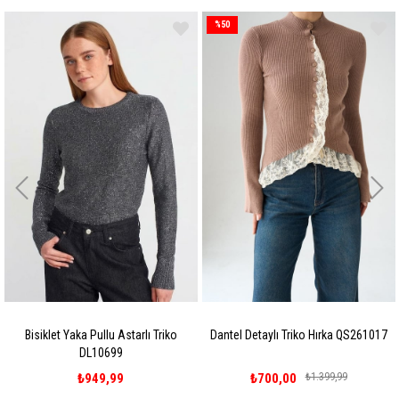
%50
Bisiklet Yaka Pullu Astarlı Triko
Dantel Detaylı Triko Hırka QS261017
DL10699
₺949,99
₺700,00
₺1.399,99