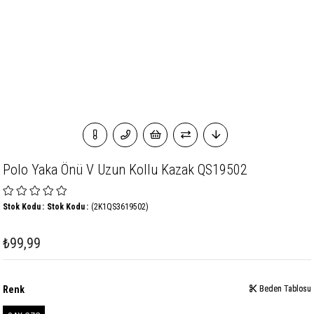
Polo Yaka Önü V Uzun Kollu Kazak QS19502
Stok Kodu
Stok Kodu
(2K1QS3619502)
₺99,99
Renk
Beden Tablosu
Beden Tablosu