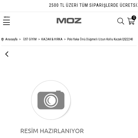
2500 TL ÜZERI TÜM SIPARIŞLERDE ÜCRETSIZ 
0
MENU
Anasayfa
ÜST GİYİM
KAZAK & HIRKA
Polo Yaka Önü Düğmeli Uzun Kollu Kazak QS22240