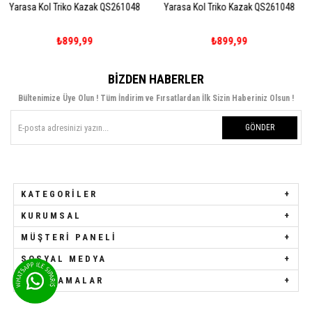
zak QS261048
Yarasa Kol Triko Kazak QS261048
Kolları Dantel Detaylı
QS26103
9
₺899,99
₺1.249,9
BIZDEN HABERLER
Bültenimize Üye Olun ! Tüm İndirim ve Fırsatlardan İlk Sizin Haberiniz Olsun !
GÖNDER
KATEGORILER
KURUMSAL
MÜŞTERI PANELI
SOSYAL MEDYA
UYGULAMALAR