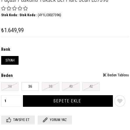
Stok Kodu
Stok Kodu
(4Y1LC0027396)
₺1.649,99
Renk
SİYAH
Beden
Beden Tablosu
Beden Tablosu
34
36
38
40
42
TAVSIYE ET
YORUM YAZ