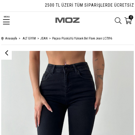
2500 TL ÜZERI TÜM SIPARIŞLERDE ÜCRETSIZ KA
0
MENU
Anasayfa
ALT GİYİM
JEAN
Paçası Püsküllü Yüksek Bel Flare Jean LC7396