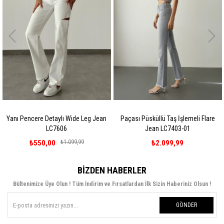
Yanı Pencere Detaylı Wide Leg Jean
Paçası Püsküllü Taş İşlemeli Flare
LC7606
Jean LC7403-01
₺550,00
₺1.099,99
₺2.099,99
BIZDEN HABERLER
Bültenimize Üye Olun ! Tüm İndirim ve Fırsatlardan İlk Sizin Haberiniz Olsun !
GÖNDER