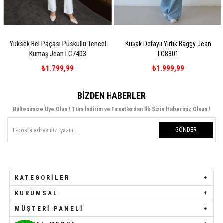
Yüksek Bel Paçası Püsküllü Tencel
Kuşak Detaylı Yırtık Baggy Jean
Kumaş Jean LC7403
LC8301
₺1.799,99
₺1.999,99
BIZDEN HABERLER
Bültenimize Üye Olun ! Tüm İndirim ve Fırsatlardan İlk Sizin Haberiniz Olsun !
GÖNDER
KATEGORILER
KURUMSAL
MÜŞTERI PANELI