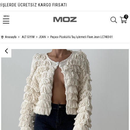
LERDE ÜCRETSIZ KARGO FIRSATI
0
MENU
Anasayfa
ALT GİYİM
JEAN
Paçası Püsküllü Taş İşlemeli Flare Jean LC7403-01