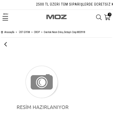
2500 TL ÜZERI TÜM SIPARIŞLERDE ÜCRETSIZ K
0
MENU
Anasayfa
ÜST GİYİM
CROP
Overlok Neon Dikiş Detaylı Crop M33918