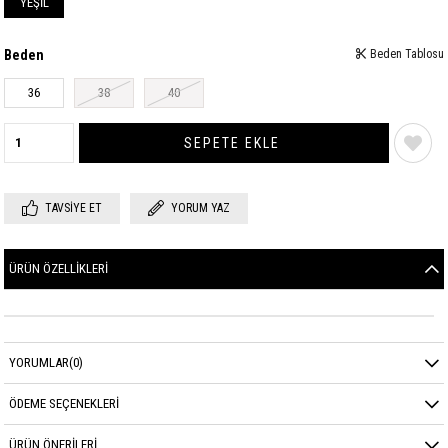
YEŞİL
Beden
Beden Tablosu
36
38
40
TAVSIYE ET
YORUM YAZ
ÜRÜN ÖZELLIKLERI
YORUMLAR
(0)
ÖDEME SEÇENEKLERI
ÜRÜN ÖNERILERI