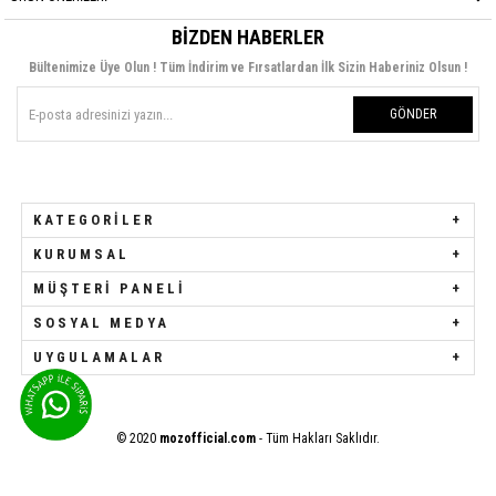
BIZDEN HABERLER
Bültenimize Üye Olun ! Tüm İndirim ve Fırsatlardan İlk Sizin Haberiniz Olsun !
GÖNDER
KATEGORILER
KURUMSAL
MÜŞTERI PANELI
SOSYAL MEDYA
UYGULAMALAR
© 2020
mozofficial.com
- Tüm Hakları Saklıdır.