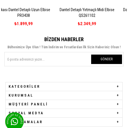
un Elbise
Dantel Detaylı Yırtmaçlı Midi Elbise
Dantel Detaylı Yırtmaçlı M
QS261102
QS261102
₺2.349,99
₺2.349,99
BIZDEN HABERLER
Bültenimize Üye Olun ! Tüm İndirim ve Fırsatlardan İlk Sizin Haberiniz Olsun !
GÖNDER
KATEGORILER
KURUMSAL
MÜŞTERI PANELI
SOSYAL MEDYA
UYGULAMALAR