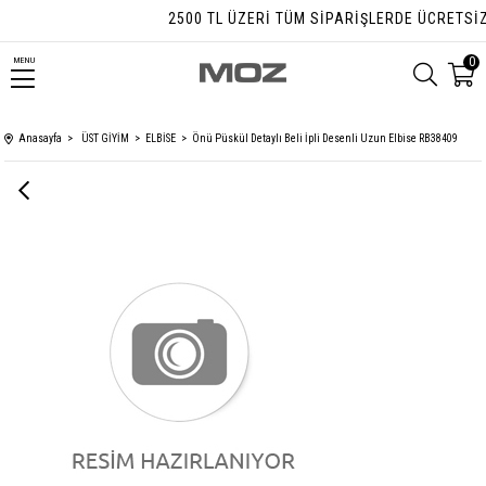
2500 TL ÜZERI TÜM SIPARIŞLERDE ÜCRETSIZ K
0
MENU
Anasayfa
ÜST GİYİM
ELBİSE
Önü Püskül Detaylı Beli İpli Desenli Uzun Elbise RB38409