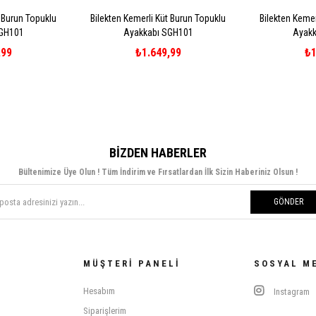
t Burun Topuklu
Bilekten Kemerli Küt Burun Topuklu
Bilekten Kemer
SGH101
Ayakkabı SGH101
Ayakk
,99
₺1.649,99
₺1
BIZDEN HABERLER
Bültenimize Üye Olun ! Tüm İndirim ve Fırsatlardan İlk Sizin Haberiniz Olsun !
GÖNDER
MÜŞTERI PANELI
SOSYAL M
Hesabım
Instagram
Siparişlerim