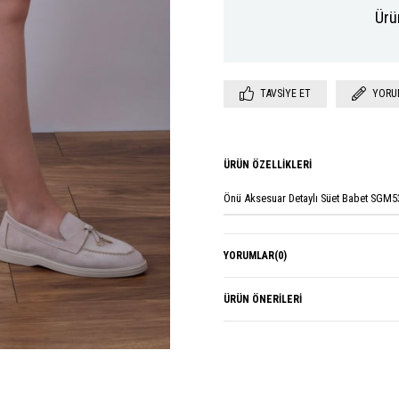
Ürü
TAVSIYE ET
YORU
ÜRÜN ÖZELLIKLERI
Önü Aksesuar Detaylı Süet Babet SGM5
YORUMLAR
(0)
ÜRÜN ÖNERILERI