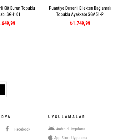
li Küt Burun Topuklu
Puantiye Desenli Bilekten Bağlamalı
abı SGH101
Topuklu Ayakkabı SGA51-P
.649,99
₺1.749,99
EDYA
UYGULAMALAR
Android Uygulama
Facebook
App Store Uygulama