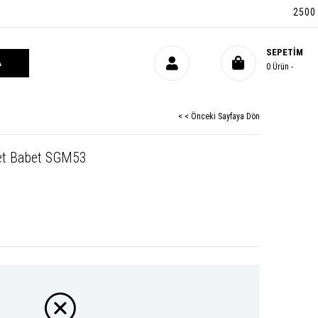
2500 TL ÜZ
SEPETIM
0
Ürün
< < Önceki Sayfaya Dön
üet Babet SGM53