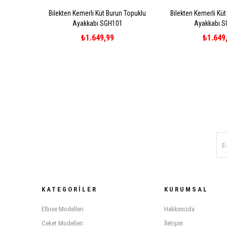
Bilekten Kemerli Küt Burun Topuklu
Bilekten Kemerli Kü
Ayakkabı SGH101
Ayakkabı 
₺1.649,99
₺1.649
KATEGORILER
KURUMSAL
Elbise Modelleri
Hakkımızda
Ceket Modelleri
İletişim