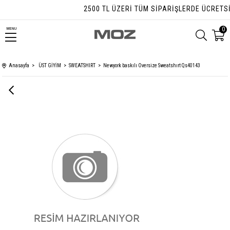
2500 TL ÜZERI TÜM SIPARIŞLERDE ÜCRETSI
0
MENU
Anasayfa
ÜST GİYİM
SWEATSHIRT
Newyork baskılı Oversize Sweatshırt Qs40143