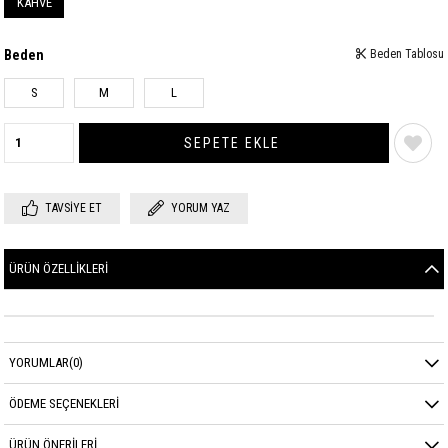
KAHVE
Beden
Beden Tablosu
S
M
L
TAVSIYE ET
YORUM YAZ
ÜRÜN ÖZELLIKLERI
YORUMLAR
(0)
ÖDEME SEÇENEKLERI
ÜRÜN ÖNERILERI