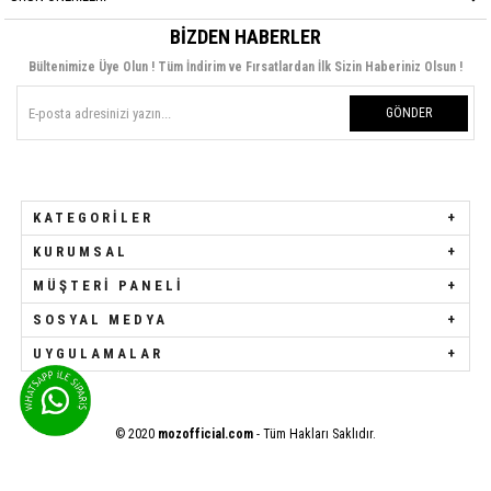
BIZDEN HABERLER
Bültenimize Üye Olun ! Tüm İndirim ve Fırsatlardan İlk Sizin Haberiniz Olsun !
GÖNDER
KATEGORILER
KURUMSAL
MÜŞTERI PANELI
SOSYAL MEDYA
UYGULAMALAR
© 2020
mozofficial.com
- Tüm Hakları Saklıdır.