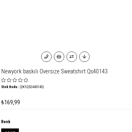
Newyork baskılı Oversize Sweatshırt Qs40143
Stok Kodu
(2K1QS2440143)
₺169,99
Renk