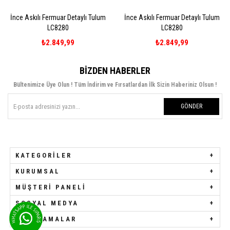
ı Fermuar Detaylı Tulum
İnce Askılı Fermuar Detaylı Tulum
Kısa Kollu 
LC8280
LC8280
₺2.849,99
₺2.849,99
BIZDEN HABERLER
Bültenimize Üye Olun ! Tüm İndirim ve Fırsatlardan İlk Sizin Haberiniz Olsun !
GÖNDER
KATEGORILER
KURUMSAL
MÜŞTERI PANELI
SOSYAL MEDYA
UYGULAMALAR