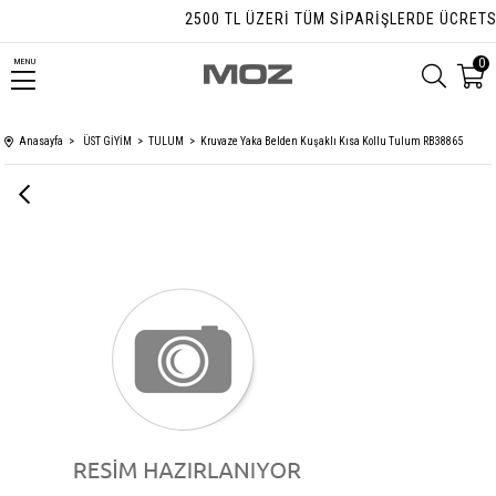
2500 TL ÜZERI TÜM SIPARIŞLERDE ÜCRETSIZ
0
MENU
Anasayfa
ÜST GİYİM
TULUM
Kruvaze Yaka Belden Kuşaklı Kısa Kollu Tulum RB38865