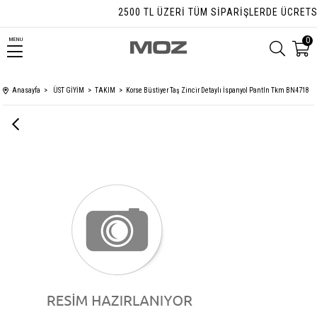
2500 TL ÜZERI TÜM SIPARIŞLERDE ÜCRETSIZ
0
MENU
Anasayfa
ÜST GİYİM
TAKIM
Korse Büstiyer Taş Zincir Detaylı İspanyol Pantln Tkm BN4718