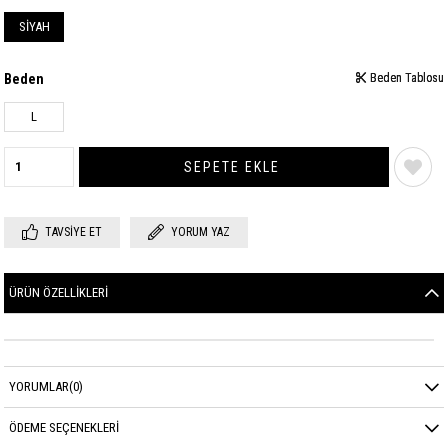
SİYAH
Beden
Beden Tablosu
Beden Tablosu
L
TAVSIYE ET
YORUM YAZ
ÜRÜN ÖZELLIKLERI
YORUMLAR
(0)
ÖDEME SEÇENEKLERI