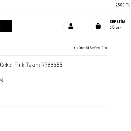
2500 TL ÜZ
SEPETIM
0
Ürün
< < Önceki Sayfaya Dön
e Ceket Etek Takım RB88655
5)