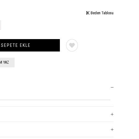
Beden Tablosu
Beden Tablosu
M YAZ