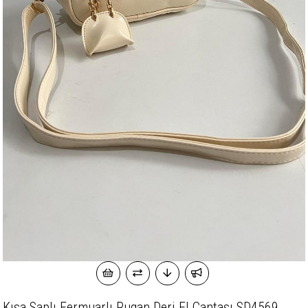
Kısa Saplı Fermuarlı Rugan Deri El Çantası SD4569