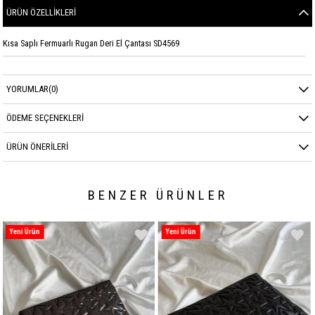
ÜRÜN ÖZELLIKLERI
Kısa Saplı Fermuarlı Rugan Deri El Çantası SD4569
YORUMLAR
(0)
ÖDEME SEÇENEKLERI
ÜRÜN ÖNERILERI
BENZER ÜRÜNLER
Yeni Ürün
Yeni Ürün