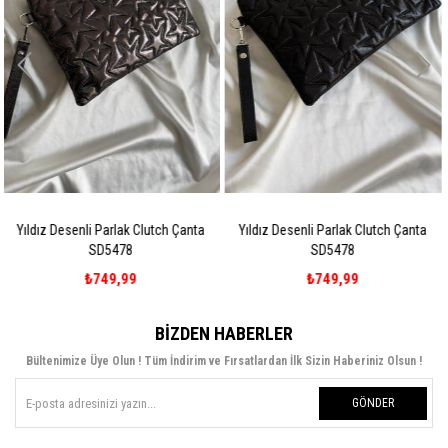
tch Çanta
Yıldız Desenli Parlak Clutch Çanta
Yıldız Desenli Parlak Clut
SD5478
SD5478
₺749,99
₺749,99
BIZDEN HABERLER
Bültenimize Üye Olun ! Tüm İndirim ve Fırsatlardan İlk Sizin Haberiniz Olsun !
GÖNDER