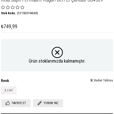
Stok Kodu
(5Y1SD0194569)
₺749,99
Ürün stoklarımızda kalmamıştır.
Renk
Beden Tablosu
A.SARI
TAVSIYE ET
YORUM YAZ