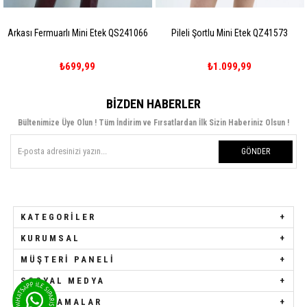
Arkası Fermuarlı Mini Etek QS241066
Pileli Şortlu Mini Etek QZ41573
₺699,99
₺1.099,99
BIZDEN HABERLER
Bültenimize Üye Olun ! Tüm İndirim ve Fırsatlardan İlk Sizin Haberiniz Olsun !
GÖNDER
KATEGORILER
KURUMSAL
MÜŞTERI PANELI
SOSYAL MEDYA
UYGULAMALAR