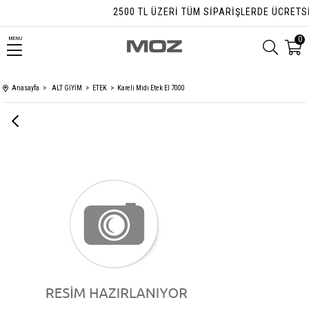
2500 TL ÜZERI TÜM SIPARIŞLERDE ÜCRETSIZ
0
MENU
Anasayfa
ALT GİYİM
ETEK
Kareli Mıdı Etek El 7000