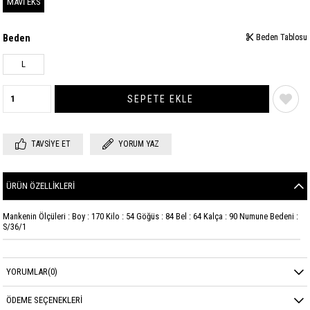
MAVİ EKS
Beden
Beden Tablosu
Beden Tablosu
L
TAVSIYE ET
YORUM YAZ
ÜRÜN ÖZELLIKLERI
Mankenin Ölçüleri : Boy : 170 Kilo : 54 Göğüs : 84 Bel : 64 Kalça : 90 Numune Bedeni :
S/36/1
YORUMLAR
(0)
ÖDEME SEÇENEKLERI