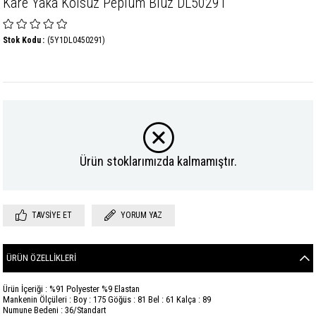
Kare Yaka Kolsuz Peplum Bluz DL50291
Stok Kodu
(5Y1DL0450291)
Ürün stoklarımızda kalmamıştır.
TAVSIYE ET
YORUM YAZ
ÜRÜN ÖZELLIKLERI
Ürün İçeriği : %91 Polyester %9 Elastan
Mankenin Ölçüleri : Boy : 175 Göğüs : 81 Bel : 61 Kalça : 89
Numune Bedeni : 36/Standart