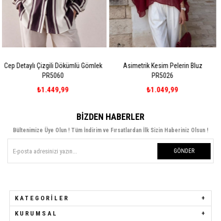
 Gömlek
Asimetrik Kesim Pelerin Bluz
Dantel Detaylı Bağlamalı Ov
PR5026
Gömlek PR5108
₺1.049,99
₺1.299,99
BIZDEN HABERLER
Bültenimize Üye Olun ! Tüm İndirim ve Fırsatlardan İlk Sizin Haberiniz Olsun !
GÖNDER
KATEGORILER
KURUMSAL