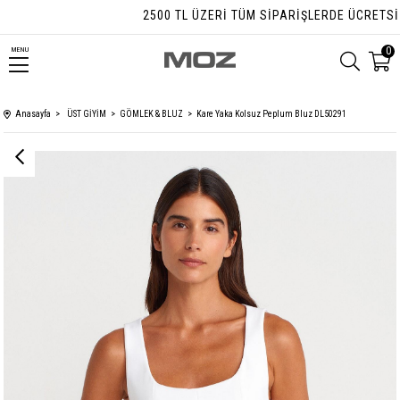
2500 TL ÜZERI TÜM SIPARIŞLERDE ÜCRETSIZ K
0
MENU
Anasayfa
ÜST GİYİM
GÖMLEK & BLUZ
Kare Yaka Kolsuz Peplum Bluz DL50291