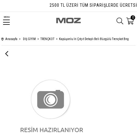
2500 TL ÜZERI TÜM SIPARIŞLERDE ÜCRETSIZ
0
MENU
Anasayfa
DIŞ GİYİM
TRENÇKOT
Kapüşonlu İri Çıtçıt Detaylı Beli Büzgülü Trençkot Bng