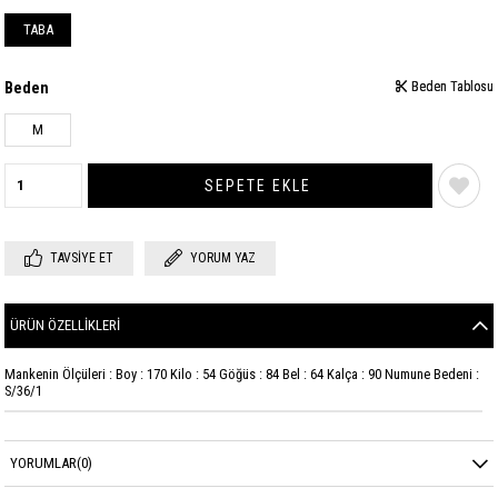
TABA
Beden
Beden Tablosu
Beden Tablosu
M
TAVSIYE ET
YORUM YAZ
ÜRÜN ÖZELLIKLERI
Mankenin Ölçüleri : Boy : 170 Kilo : 54 Göğüs : 84 Bel : 64 Kalça : 90 Numune Bedeni :
S/36/1
YORUMLAR
(0)