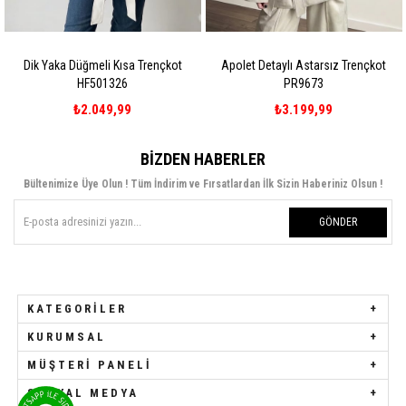
Dik Yaka Düğmeli Kısa Trençkot
Apolet Detaylı Astarsız Trençkot
HF501326
PR9673
₺2.049,99
₺3.199,99
BIZDEN HABERLER
Bültenimize Üye Olun ! Tüm İndirim ve Fırsatlardan İlk Sizin Haberiniz Olsun !
GÖNDER
KATEGORILER
KURUMSAL
MÜŞTERI PANELI
SOSYAL MEDYA