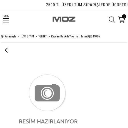
2500 TL ÜZERI TÜM SIPARIŞLERDE ÜCRETSIZ 
0
MENU
Anasayfa
ÜST GİYİM
T-SHIRT
Kaplan Baskılı Yıkamalı Tshırt QS241066