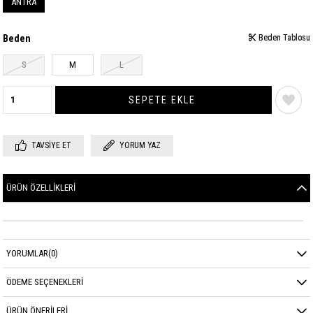
ANTRA
Beden
Beden Tablosu
Beden Tablosu
S
M
L
TAVSIYE ET
YORUM YAZ
ÜRÜN ÖZELLIKLERI
YORUMLAR
(0)
ÖDEME SEÇENEKLERI
ÜRÜN ÖNERILERI