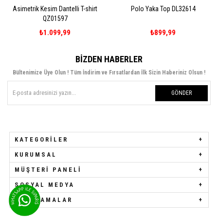
Asimetrik Kesim Dantelli T-shirt
Polo Yaka Top DL32614
QZ01597
₺1.099,99
₺899,99
BIZDEN HABERLER
Bültenimize Üye Olun ! Tüm İndirim ve Fırsatlardan İlk Sizin Haberiniz Olsun !
GÖNDER
KATEGORILER
KURUMSAL
MÜŞTERI PANELI
SOSYAL MEDYA
UYGULAMALAR