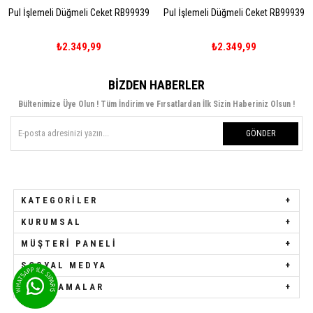
Pul İşlemeli Düğmeli Ceket RB99939
Pul İşlemeli Düğmeli Ceket RB99939
₺2.349,99
₺2.349,99
BIZDEN HABERLER
Bültenimize Üye Olun ! Tüm İndirim ve Fırsatlardan İlk Sizin Haberiniz Olsun !
GÖNDER
KATEGORILER
KURUMSAL
MÜŞTERI PANELI
SOSYAL MEDYA
UYGULAMALAR