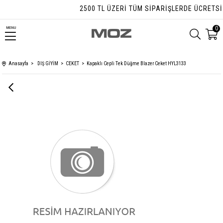
2500 TL ÜZERI TÜM SIPARIŞLERDE ÜCRETSIZ 
0
MENU
Anasayfa
DIŞ GİYİM
CEKET
Kapaklı Cepli Tek Düğme Blazer Ceket HYL3133