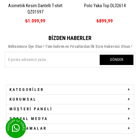
Asimetrik Kesim Dantelli T-shirt
Polo Yaka Top DL32614
QZ01597
₺1.099,99
₺899,99
BIZDEN HABERLER
Bültenimize Üye Olun ! Tüm İndirim ve Fırsatlardan İlk Sizin Haberiniz Olsun !
GÖNDER
KATEGORILER
KURUMSAL
MÜŞTERI PANELI
SOSYAL MEDYA
UYGULAMALAR