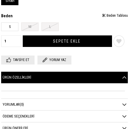
SİYAH
Beden
Beden Tablosu
Beden Tablosu
S
M
L
TAVSIYE ET
YORUM YAZ
ÜRÜN ÖZELLIKLERI
YORUMLAR
(0)
ÖDEME SEÇENEKLERI
ÜRÜN ÖNERILERI