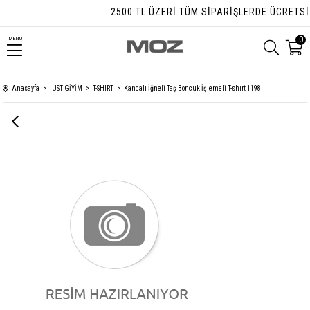
2500 TL ÜZERI TÜM SIPARIŞLERDE ÜCRETSIZ 
0
MENU
Anasayfa
ÜST GİYİM
T-SHIRT
Kancalı İğneli Taş Boncuk İşlemeli T-shırt 1198