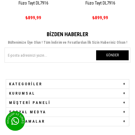
ayt DL7916
Füzo Tayt DL7916
Füzo T
899,99
₺899,99
₺8
BIZDEN HABERLER
Bültenimize Üye Olun ! Tüm İndirim ve Fırsatlardan İlk Sizin Haberiniz Olsun !
GÖNDER
KATEGORILER
KURUMSAL
MÜŞTERI PANELI
SOSYAL MEDYA
UYGULAMALAR