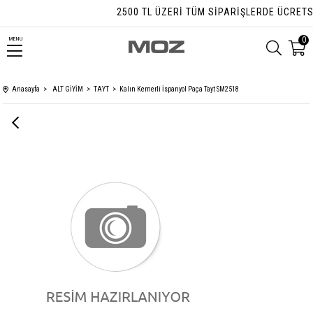
2500 TL ÜZERI TÜM SIPARIŞLERDE ÜCRETSIZ
0
MENU
Anasayfa
ALT GİYİM
TAYT
Kalın Kemerli İspanyol Paça Tayt SM2518