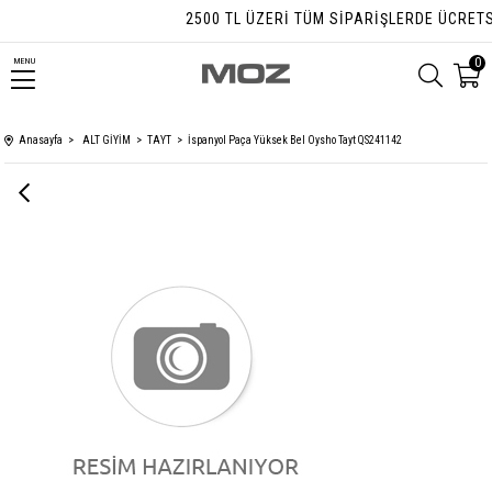
2500 TL ÜZERI TÜM SIPARIŞLERDE ÜCRETSI
0
MENU
Anasayfa
ALT GİYİM
TAYT
İspanyol Paça Yüksek Bel Oysho Tayt QS241142