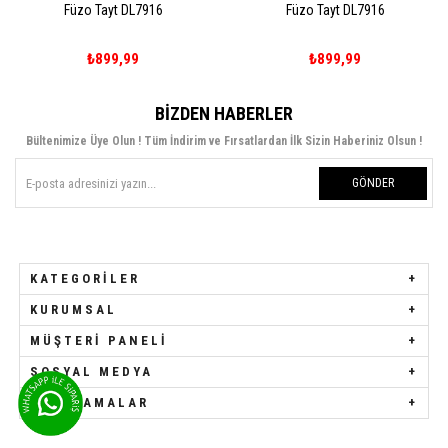
zo Tayt DL7916
Füzo Tayt DL7916
Füz
₺899,99
₺899,99
BIZDEN HABERLER
Bültenimize Üye Olun ! Tüm İndirim ve Fırsatlardan İlk Sizin Haberiniz Olsun !
GÖNDER
KATEGORILER
KURUMSAL
MÜŞTERI PANELI
SOSYAL MEDYA
UYGULAMALAR