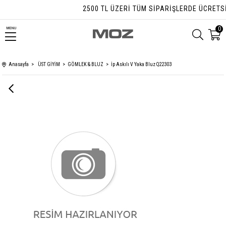
2500 TL ÜZERI TÜM SIPARIŞLERDE ÜCRETSIZ
0
MENU
Anasayfa
ÜST GİYİM
GÖMLEK & BLUZ
İp Askılı V Yaka Bluz Q22303