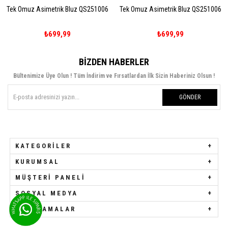
Tek Omuz Asimetrik Bluz QS251006
Tek Omuz Asimetrik Bluz QS251006
₺699,99
₺699,99
BIZDEN HABERLER
Bültenimize Üye Olun ! Tüm İndirim ve Fırsatlardan İlk Sizin Haberiniz Olsun !
GÖNDER
KATEGORILER
KURUMSAL
MÜŞTERI PANELI
SOSYAL MEDYA
UYGULAMALAR