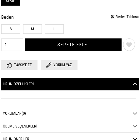
SİYAH
Beden
Beden Tablosu
Beden Tablosu
S
M
L
TAVSIYE ET
YORUM YAZ
ÜRÜN ÖZELLIKLERI
YORUMLAR
(0)
ÖDEME SEÇENEKLERI
ÜRÜN ÖNERILERI