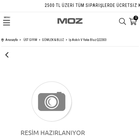
2500 TL ÜZERI TÜM SIPARIŞLERDE ÜCRETSIZ KA
0
MENU
Anasayfa
ÜST GİYİM
GÖMLEK & BLUZ
İp Askılı V Yaka Bluz Q22303