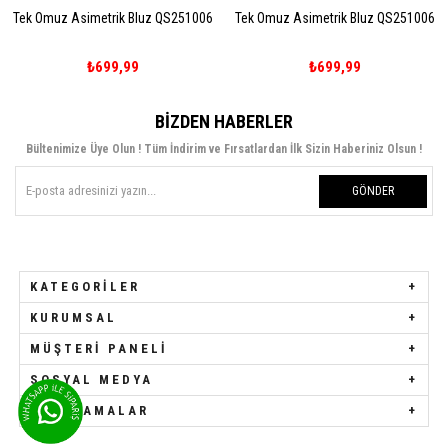
Tek Omuz Asimetrik Bluz QS251006
Tek Omuz Asimetrik Bluz QS251006
₺699,99
₺699,99
BIZDEN HABERLER
Bültenimize Üye Olun ! Tüm İndirim ve Fırsatlardan İlk Sizin Haberiniz Olsun !
GÖNDER
KATEGORILER
KURUMSAL
MÜŞTERI PANELI
SOSYAL MEDYA
UYGULAMALAR