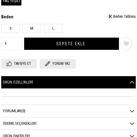
YAĞ YEŞİLİ
Beden
Beden Tablosu
Beden Tablosu
S
M
L
TAVSIYE ET
YORUM YAZ
ÜRÜN ÖZELLIKLERI
YORUMLAR
(0)
ÖDEME SEÇENEKLERI
ÜRÜN ÖNERILERI