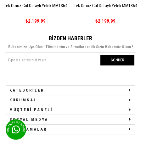
Tek Omuz Gül Detaylı Yelek MM1364
Tek Omuz Gül Detaylı Yelek MM1364
₺2.199,99
₺2.199,99
BIZDEN HABERLER
Bültenimize Üye Olun ! Tüm İndirim ve Fırsatlardan İlk Sizin Haberiniz Olsun !
GÖNDER
KATEGORILER
KURUMSAL
MÜŞTERI PANELI
SOSYAL MEDYA
UYGULAMALAR