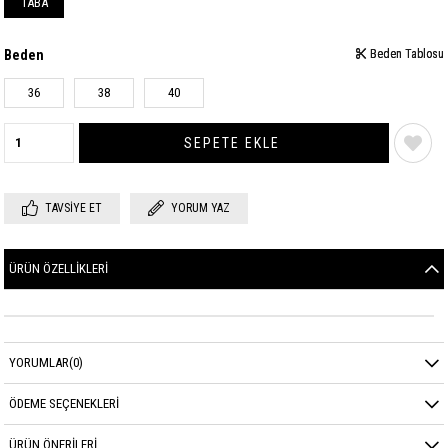
TABA
Beden
Beden Tablosu
Beden Tablosu
36
38
40
TAVSIYE ET
YORUM YAZ
ÜRÜN ÖZELLIKLERI
YORUMLAR
(0)
ÖDEME SEÇENEKLERI
ÜRÜN ÖNERILERI