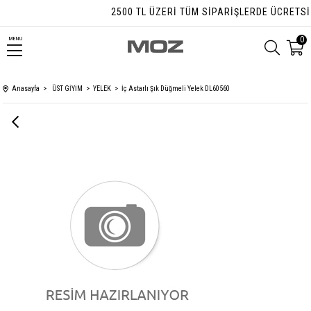
2500 TL ÜZERI TÜM SIPARIŞLERDE ÜCRETSIZ 
0
MENU
Anasayfa
ÜST GİYİM
YELEK
İç Astarlı Şık Düğmeli Yelek DL60560