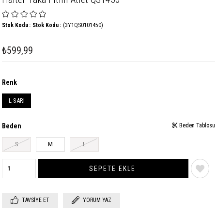
Stok Kodu
Stok Kodu
(3Y1QS0101450)
₺599,99
Renk
L SARI
Beden
Beden Tablosu
Beden Tablosu
S
M
L
TAVSIYE ET
YORUM YAZ