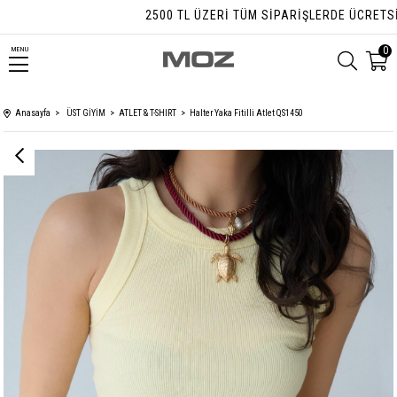
2500 TL ÜZERI TÜM SIPARIŞLERDE ÜCRETSIZ 
0
MENU
Anasayfa
ÜST GİYİM
ATLET & T-SHIRT
Halter Yaka Fitilli Atlet QS1450