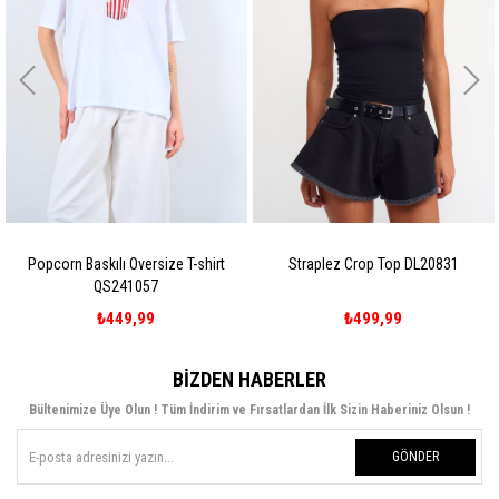
Popcorn Baskılı Oversize T-shirt
Straplez Crop Top DL20831
QS241057
₺449,99
₺499,99
BIZDEN HABERLER
Bültenimize Üye Olun ! Tüm İndirim ve Fırsatlardan İlk Sizin Haberiniz Olsun !
GÖNDER