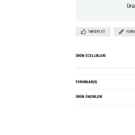
Ürü
TAVSIYE ET
YORU
ÜRÜN ÖZELLIKLERI
YORUMLAR
(0)
ÜRÜN ÖNERILERI