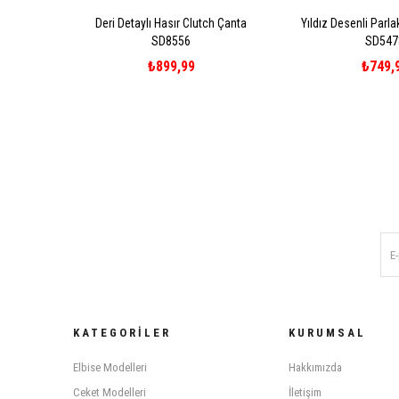
Deri Detaylı Hasır Clutch Çanta
Yıldız Desenli Parl
SD8556
SD547
₺899,99
₺749,
KATEGORILER
KURUMSAL
Elbise Modelleri
Hakkımızda
Ceket Modelleri
İletişim