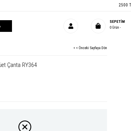
2500 TL ÜZ
SEPETIM
0
Ürün
< < Önceki Sayfaya Dön
Süet Çanta RY364