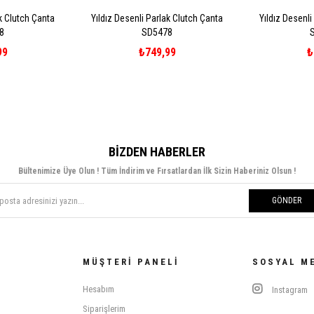
ak Clutch Çanta
Yıldız Desenli Parlak Clutch Çanta
Yıldız Desenli
8
SD5478
99
₺749,99
₺
BIZDEN HABERLER
Bültenimize Üye Olun ! Tüm İndirim ve Fırsatlardan İlk Sizin Haberiniz Olsun !
GÖNDER
MÜŞTERI PANELI
SOSYAL M
Hesabım
Instagram
Siparişlerim