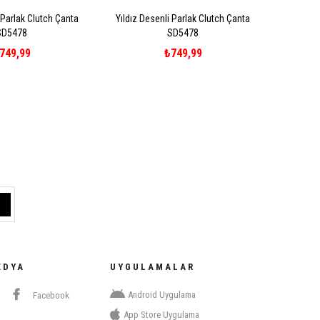
 Parlak Clutch Çanta
Yıldız Desenli Parlak Clutch Çanta
SD5478
SD5478
749,99
₺749,99
EDYA
UYGULAMALAR
Android Uygulama
Facebook
App Store Uygulama