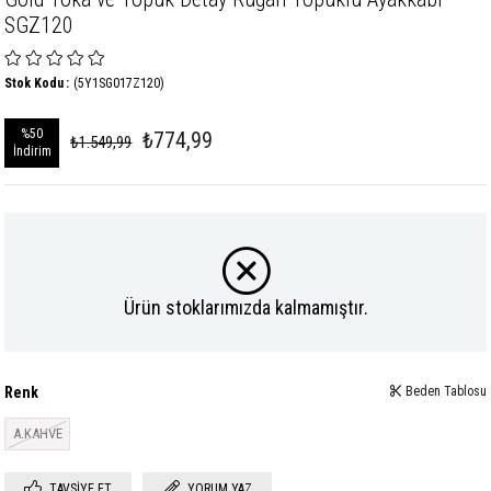
SGZ120
Stok Kodu
(5Y1SG017Z120)
%
50
₺774,99
₺1.549,99
İndirim
Ürün stoklarımızda kalmamıştır.
Renk
Beden Tablosu
A.KAHVE
TAVSIYE ET
YORUM YAZ