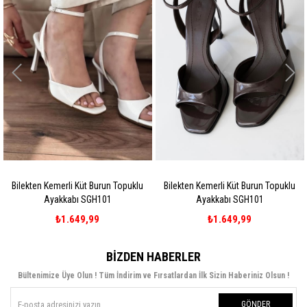
n Topuklu
Bilekten Kemerli Küt Burun Topuklu
Bilekten Kemerli Küt Burun
Ayakkabı SGH101
Ayakkabı SGH101
₺1.649,99
₺1.649,99
BIZDEN HABERLER
Bültenimize Üye Olun ! Tüm İndirim ve Fırsatlardan İlk Sizin Haberiniz Olsun !
GÖNDER