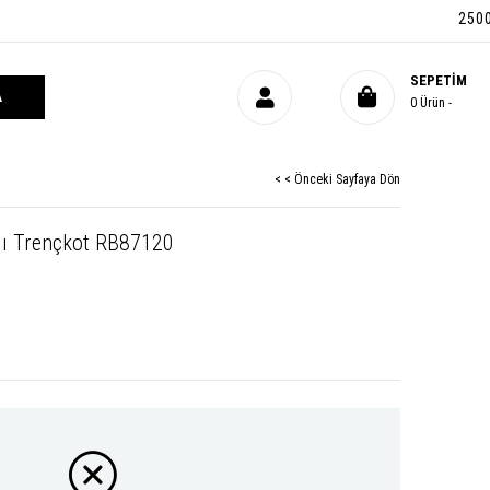
2500 TL 
SEPETIM
0
Ürün
< < Önceki Sayfaya Dön
lı Trençkot RB87120