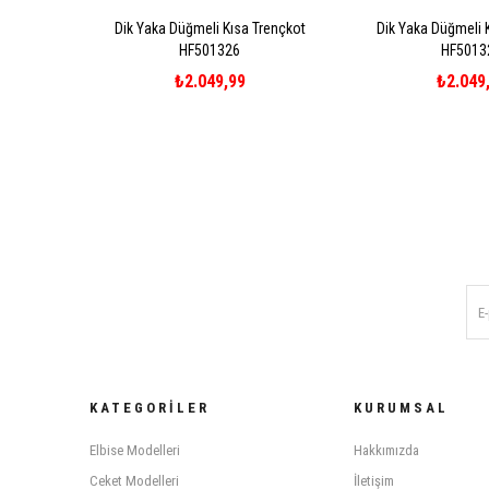
Dik Yaka Düğmeli Kısa Trençkot
Dik Yaka Düğmeli 
HF501326
HF5013
₺2.049,99
₺2.049
KATEGORILER
KURUMSAL
Elbise Modelleri
Hakkımızda
Ceket Modelleri
İletişim