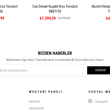
Kısa Trençkot
Cep Detaylı Kuşaklı Kısa Trençkot
Apolet Detayl
26
RB87150
,99
₺1.399,99
₺3
₺2.799,99
BIZDEN HABERLER
Bültenimize Üye Olun ! Tüm İndirim ve Fırsatlardan İlk Sizin Haberiniz Olsun !
GÖNDER
MÜŞTERI PANELI
SOSYAL M
Hesabım
Instagram
Siparişlerim