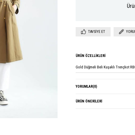
Ürü
TAVSIYE ET
YORU
ÜRÜN ÖZELLIKLERI
Gold Düğmeli Beli Kuşaklı Trençkot R
YORUMLAR
(0)
ÜRÜN ÖNERILERI