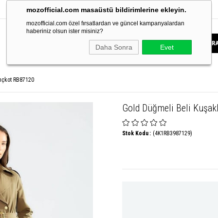
mozofficial.com masaüstü bildirimlerine ekleyin.
mozofficial.com özel fırsatlardan ve güncel kampanyalardan
haberiniz olsun ister misiniz?
Daha Sonra
Evet
ençkot RB87120
Gold Düğmeli Beli Kuşak
Stok Kodu
(4K1RB3987129)