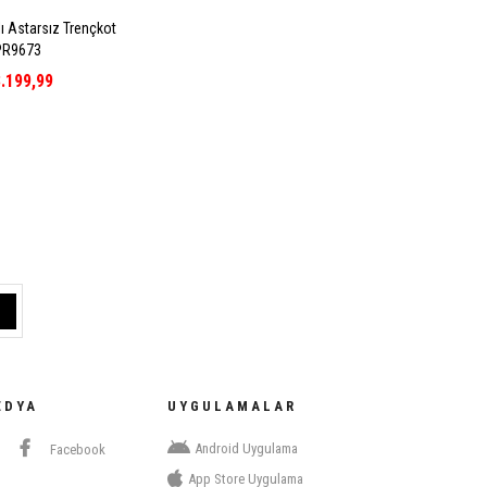
ı Astarsız Trençkot
PR9673
.199,99
EDYA
UYGULAMALAR
Android Uygulama
Facebook
App Store Uygulama