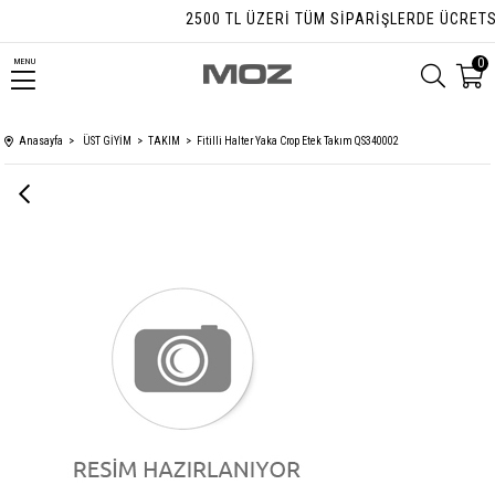
2500 TL ÜZERI TÜM SIPARIŞLERDE ÜCRETSIZ
0
MENU
Anasayfa
ÜST GİYİM
TAKIM
Fitilli Halter Yaka Crop Etek Takım QS340002