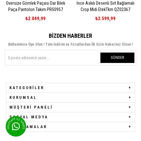
ize Gömlek Paçası Dar Bilek
İnce Askılı Desenli Sırt Bağlamalı
İnce A
a Pantolon Takım PR50957
Crop Midi EtekTkm QZ02367
₺2.049,99
₺2.599,99
BIZDEN HABERLER
Bültenimize Üye Olun ! Tüm İndirim ve Fırsatlardan İlk Sizin Haberiniz Olsun !
GÖNDER
KATEGORILER
KURUMSAL
MÜŞTERI PANELI
SOSYAL MEDYA
UYGULAMALAR